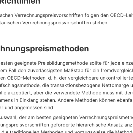
ichtlinien
uischen Verrechnungspreisvorschriften folgen den OECD-Leit
itauischen Verrechnungspreisvorschriften stehen.
chnungspreismethoden
esten geeignete Preisbildungsmethode sollte für jede einz
edem Fall den zuverlässigsten Maßstab für ein fremdvergleic
gen OECD-Methoden, d. h. der vergleichbare unkontrollierte 
ufschlagsmethode, die transaktionsbezogene Nettomarge 
lle akzeptiert, aber die verwendete Methode muss mit dem 
mens in Einklang stehen. Andere Methoden können ebenfal
ar und angemessen sind.
Auswahl, der am besten geeigneten Verrechnungspreismethod
ungspreisvorschriften geforderte hierarchische Ansatz anz
 die traditionellen Methoden und vorzugsweise die Methode