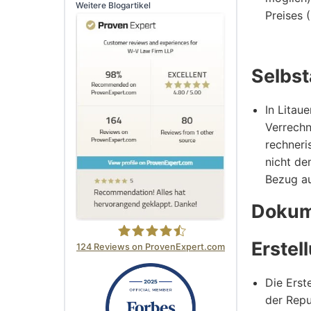
Weitere Blogartikel
Preises
Selbs
In Litau
Verrechn
rechneri
nicht de
Bezug auf
Dokum
Erstel
124
Reviews on ProvenExpert.com
W-V Law Firm LLP
Die Erst
der Repu