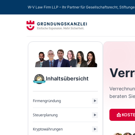
W-V Law Firm LLP – Ihr Partner für Gesellschaftsrecht, Stiftung
Ver
Inhaltsübersicht
Verrechnung
beraten Sie
Firmengründung
📩 KOST
Steuerplanung
Kryptowährungen