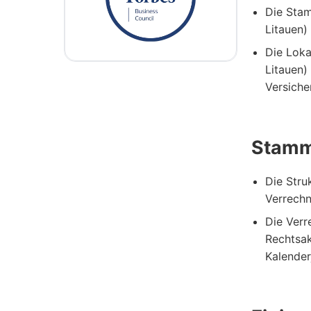
Die Stam
Litauen)
Die Loka
Litauen)
Versiche
Stammd
Die Stru
Verrechn
Die Ver
Rechtsak
Kalender