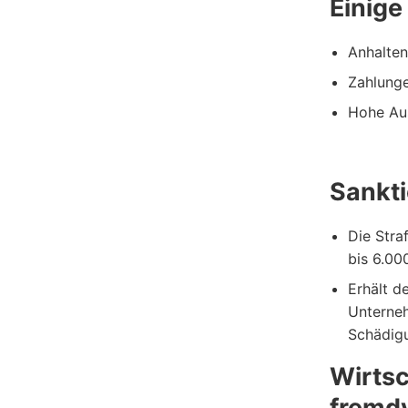
Einige
Anhalten
Zahlunge
Hohe Aus
Sankt
Die Stra
bis 6.00
Erhält d
Unterneh
Schädigu
Wirtsc
fremd