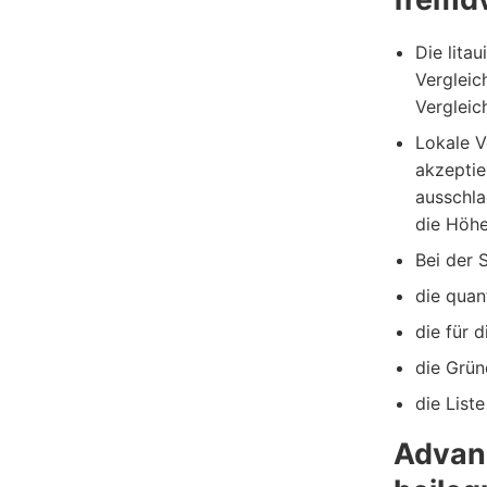
Die lita
Vergleic
Vergleic
Lokale 
akzeptie
ausschla
die Höhe
Bei der 
die quan
die für 
die Grün
die List
Advanc