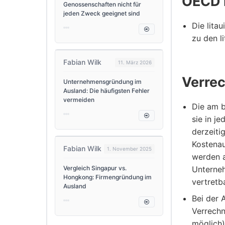
OECD R
Genossenschaften nicht für
jeden Zweck geeignet sind
Die lita
zu den l
Fabian Wilk
11. März 2026
Verre
Unternehmensgründung im
Ausland: Die häufigsten Fehler
vermeiden
Die am b
sie in j
derzeiti
Kostena
Fabian Wilk
1. November 2025
werden a
Vergleich Singapur vs.
Unterneh
Hongkong: Firmengründung im
vertretb
Ausland
Bei der 
Verrechn
möglich)