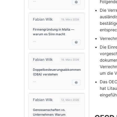
Folgende
Die Verr
ausländi
Fabian Wilk
19. März 2026
bestätig
entspre
Firmengründung in Malta —
warum es Sinn macht
Verrechn
Die Einr
vorgesch
Fabian Wilk
dokument
16. März 2026
Verrechn
Doppelbesteuerungsabkommen
um die 
(DBA) verstehen
Das OECD
hat Lita
eingefüh
Fabian Wilk
12. März 2026
Genossenschaften vs.
Unternehmen: Warum