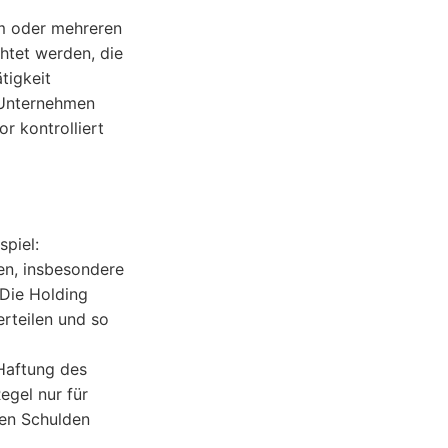
em oder mehreren
htet werden, die
tigkeit
s Unternehmen
r kontrolliert
spiel:
ten, insbesondere
 Die Holding
erteilen und so
Haftung des
egel nur für
den Schulden