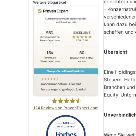
erleichtern u
Weitere Blogartikel
- Konzernstru
verschiedenen
kann dazu bei
schaffen und 
Übersicht
Eine Holdings
Steuern, Haft
Branchen und 
Equity-Unter
124
Reviews on ProvenExpert.com
Unverbindlic
W-V Law Firm LLP
Wenn Sie weit