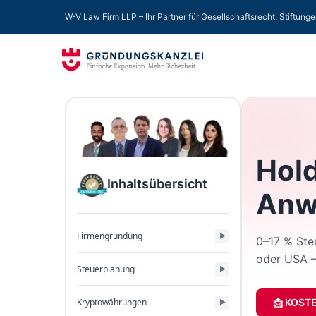
W-V Law Firm LLP – Ihr Partner für Gesellschaftsrecht, Stiftung
Hold
Inhaltsübersicht
Anw
Firmengründung
0–17 % Ste
oder USA –
Steuerplanung
Kryptowährungen
📩 KOST