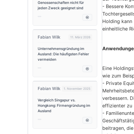
Genossenschaften nicht für
- Bessere Kont
jeden Zweck geeignet sind
Tochtergesell
Holding kann 
einheitliche R
Fabian Wilk
11. März 2026
Anwendungen
Unternehmensgründung im
Ausland: Die häufigsten Fehler
vermeiden
Eine Holdings
wie zum Beisp
- Private Equ
Fabian Wilk
1. November 2025
Mehrheitsbete
verbessern. D
Vergleich Singapur vs.
effizienter z
Hongkong: Firmengründung im
Ausland
- Familienunt
Geschäftstäti
beitragen, di