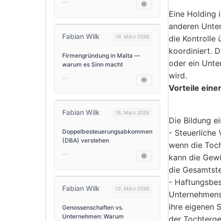
Eine Holding 
anderen Unter
Fabian Wilk
19. März 2026
die Kontrolle 
koordiniert. 
Firmengründung in Malta —
oder ein Unte
warum es Sinn macht
wird.
Vorteile eine
Fabian Wilk
16. März 2026
Die Bildung e
Doppelbesteuerungsabkommen
- Steuerliche 
(DBA) verstehen
wenn die Toch
kann die Gewi
die Gesamtste
- Haftungsbes
Fabian Wilk
12. März 2026
Unternehmens 
ihre eigenen 
Genossenschaften vs.
Unternehmen: Warum
der Tochterges