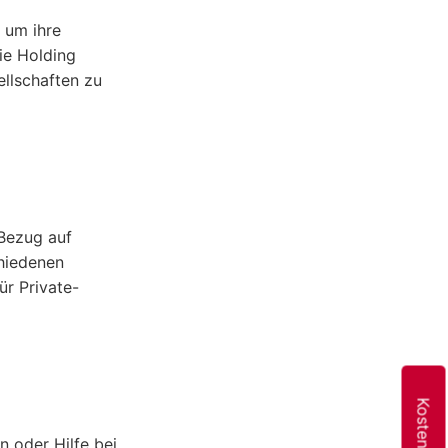
 um ihre
ie Holding
llschaften zu
 Bezug auf
chiedenen
ür Private-
 oder Hilfe bei