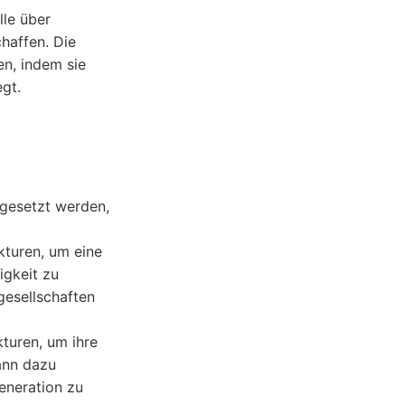
lle über
haffen. Die
n, indem sie
egt.
ngesetzt werden,
kturen, um eine
igkeit zu
gesellschaften
turen, um ihre
ann dazu
eneration zu