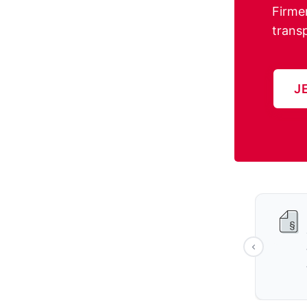
Firme
trans
J