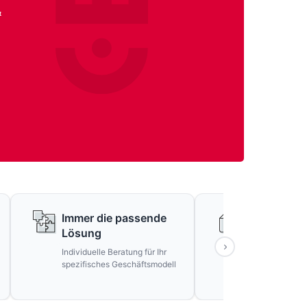
&
Immer die passende
Keine falsc
Lösung
Versprech
Individuelle Beratung für Ihr
Ehrliche Beratu
spezifisches Geschäftsmodell
unrealistische S