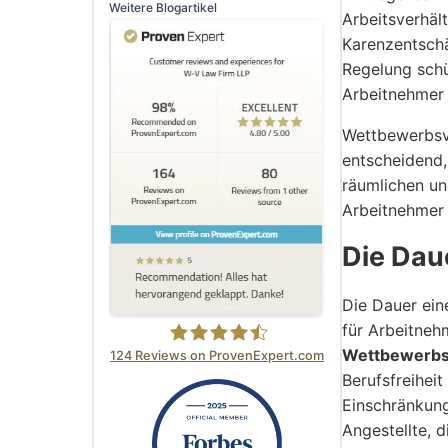
Weitere Blogartikel
Arbeitsverhäl
Karenzentschä
Regelung schü
Arbeitnehmer w
Wettbewerbsve
entscheidend,
räumlichen un
Arbeitnehmer 
Die Dau
Die Dauer ein
für Arbeitneh
Wettbewerbsv
124
Reviews on ProvenExpert.com
Berufsfreihei
W-V Law Firm LLP
Einschränkung
Angestellte, 