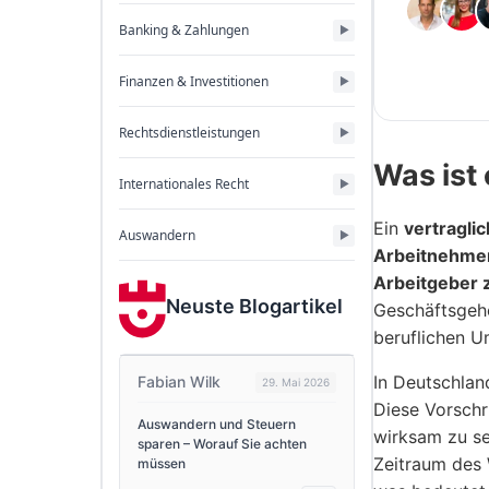
Banking & Zahlungen
Finanzen & Investitionen
Rechtsdienstleistungen
Was ist
Internationales Recht
Ein
vertragli
Auswandern
Arbeitnehmer
Arbeitgeber 
Neuste Blogartikel
Geschäftsgehe
beruflichen U
In Deutschlan
Fabian Wilk
29. Mai 2026
Diese Vorschr
Auswandern und Steuern
wirksam zu se
sparen – Worauf Sie achten
Zeitraum des 
müssen