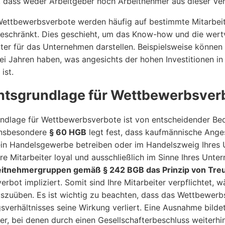
 dass weder Arbeitgeber noch Arbeitnehmer aus dieser Ver
Wettbewerbsverbote werden häufig auf bestimmte Mitarbeit
beschränkt. Dies geschieht, um das Know-how und die wert
iter für das Unternehmen darstellen. Beispielsweise können
ei Jahren haben, was angesichts der hohen Investitionen i
ist.
htsgrundlage für Wettbewerbsver
ndlage für Wettbewerbsverbote ist von entscheidender Bede
 Insbesondere
§ 60 HGB
legt fest, dass kaufmännische Anges
n Handelsgewerbe betreiben oder im Handelszweig Ihres Un
Ihre Mitarbeiter loyal und ausschließlich im Sinne Ihres Un
itnehmergruppen gemäß § 242 BGB das Prinzip von Tre
rbot impliziert. Somit sind Ihre Mitarbeiter verpflichtet, 
uszuüben. Es ist wichtig zu beachten, dass das Wettbewer
sverhältnisses seine Wirkung verliert. Eine Ausnahme bild
er, bei denen durch einen Gesellschafterbeschluss weiter