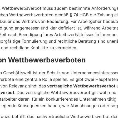
 Wettbewerbsverbot muss zudem bestimmte Anforderungen e
ichen Wettbewerbsverboten gemäß § 74 HGB die Zahlung ei
Dauer des Verbots von Bedeutung. Für Arbeitgeber bedeutet
digung angemessen und klar definiert ist, während Arbeitneh
Zeit nach Beendigung ihres Arbeitsverhältnisses in ihren be
sorgfältige Formulierung und rechtliche Beratung sind unerl
 und rechtliche Konflikte zu vermeiden.
on Wettbewerbsverboten
en Geschäftswelt ist der Schutz von Unternehmensinteress
rbote eine zentrale Rolle spielen. Es gibt zwei Hauptarte
von Relevanz sind: das
vertragliche Wettbewerbsverbot u
verbot
. Das vertragliche Wettbewerbsverbot gilt während
itarbeiter daran, für ein konkurrierendes Unternehmen täti
iegende Konsequenzen haben, wie Abmahnungen oder sog
dazu betrifft das nachvertragliche Wettbewerbsverbot de