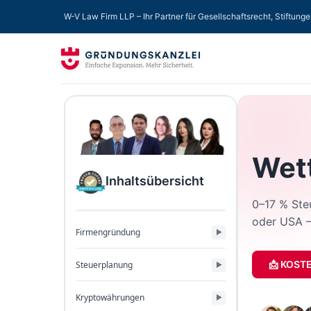
W-V Law Firm LLP – Ihr Partner für Gesellschaftsrecht, Stiftung
Wet
Inhaltsübersicht
0–17 % Ste
oder USA –
Firmengründung
📩 KOST
Steuerplanung
Kryptowährungen