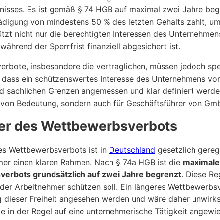
tnisses. Es ist gemäß § 74 HGB auf maximal zwei Jahre begr
digung von mindestens 50 % des letzten Gehalts zahlt, um 
tzt nicht nur die berechtigten Interessen des Unternehmens
ährend der Sperrfrist finanziell abgesichert ist.
rbote, insbesondere die vertraglichen, müssen jedoch spez
 dass ein schützenswertes Interesse des Unternehmens vorlie
d sachlichen Grenzen angemessen und klar definiert werden
von Bedeutung, sondern auch für Geschäftsführer von Gmb
er des Wettbewerbsverbots
es Wettbewerbsverbots ist in
Deutschland
gesetzlich gerege
mer einen klaren Rahmen. Nach § 74a HGB ist die
maximale
erbots grundsätzlich auf zwei Jahre begrenzt
. Diese Re
t der Arbeitnehmer schützen soll. Ein längeres Wettbewerb
 dieser Freiheit angesehen werden und wäre daher unwirks
die in der Regel auf eine unternehmerische Tätigkeit angewie