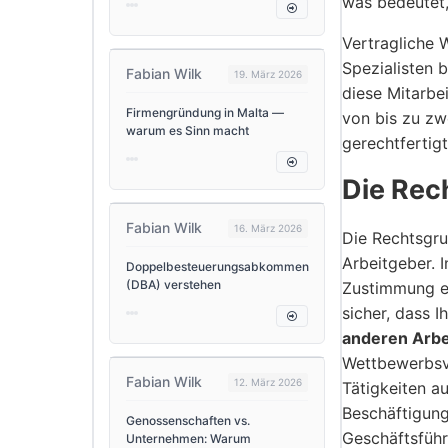
was bedeutet,
Vertragliche 
Spezialisten 
Fabian Wilk
19. März 2026
diese Mitarbe
Firmengründung in Malta —
von bis zu zw
warum es Sinn macht
gerechtfertigt 
Die Rec
Fabian Wilk
16. März 2026
Die Rechtsgru
Arbeitgeber.
Doppelbesteuerungsabkommen
(DBA) verstehen
Zustimmung ei
sicher, dass 
anderen Arbe
Wettbewerbsve
Fabian Wilk
12. März 2026
Tätigkeiten a
Beschäftigung
Genossenschaften vs.
Geschäftsführ
Unternehmen: Warum