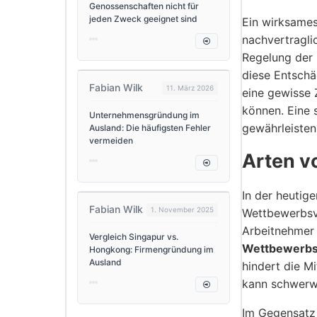
Genossenschaften nicht für
jeden Zweck geeignet sind
Ein wirksames
nachvertragl
Regelung der 
diese Entschä
Fabian Wilk
11. März 2026
eine gewisse 
können. Eine 
Unternehmensgründung im
gewährleisten
Ausland: Die häufigsten Fehler
vermeiden
Arten v
In der heutig
Fabian Wilk
1. November 2025
Wettbewerbsve
Arbeitnehmer 
Vergleich Singapur vs.
Wettbewerbs
Hongkong: Firmengründung im
Ausland
hindert die M
kann schwerw
Im Gegensatz 