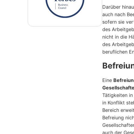
Darüber hinau
auch nach Bee
sofern sie ver
des Arbeitgeb
nicht in die 
des Arbeitgeb
beruflichen E
Befreiu
Eine
Befreiun
Gesellschaft
Tätigkeiten i
in Konflikt s
Bereich erwei
Befreiung nich
Gesellschafte
auch der Gese