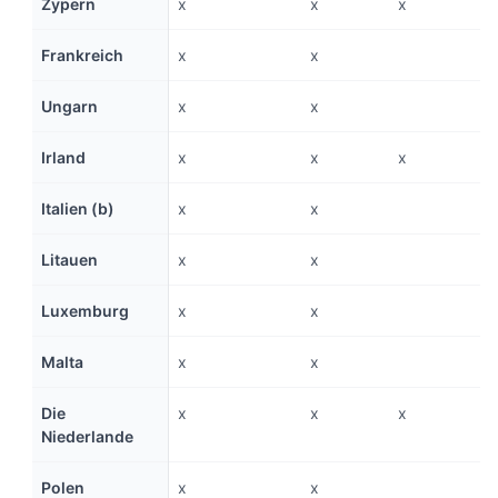
Zypern
x
x
x
Frankreich
x
x
Ungarn
x
x
Irland
x
x
x
Italien (b)
x
x
Litauen
x
x
Luxemburg
x
x
Malta
x
x
Die
x
x
x
Niederlande
Polen
x
x