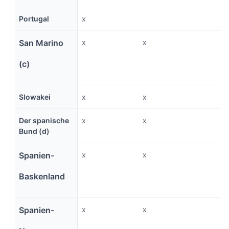
Portugal
x
San Marino
x
x
(c)
Slowakei
x
x
Der spanische
x
x
Bund (d)
Spanien-
x
x
Baskenland
Spanien-
x
x