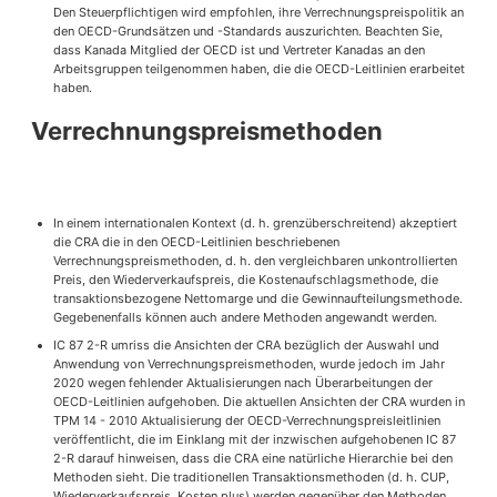
Den Steuerpflichtigen wird empfohlen, ihre Verrechnungspreispolitik an
den OECD-Grundsätzen und -Standards auszurichten. Beachten Sie,
dass Kanada Mitglied der OECD ist und Vertreter Kanadas an den
Arbeitsgruppen teilgenommen haben, die die OECD-Leitlinien erarbeitet
haben.
Verrechnungspreismethoden
In einem internationalen Kontext (d. h. grenzüberschreitend) akzeptiert
die CRA die in den OECD-Leitlinien beschriebenen
Verrechnungspreismethoden, d. h. den vergleichbaren unkontrollierten
Preis, den Wiederverkaufspreis, die Kostenaufschlagsmethode, die
transaktionsbezogene Nettomarge und die Gewinnaufteilungsmethode.
Gegebenenfalls können auch andere Methoden angewandt werden.
IC 87 2-R umriss die Ansichten der CRA bezüglich der Auswahl und
Anwendung von Verrechnungspreismethoden, wurde jedoch im Jahr
2020 wegen fehlender Aktualisierungen nach Überarbeitungen der
OECD-Leitlinien aufgehoben. Die aktuellen Ansichten der CRA wurden in
TPM 14 - 2010 Aktualisierung der OECD-Verrechnungspreisleitlinien
veröffentlicht, die im Einklang mit der inzwischen aufgehobenen IC 87
2-R darauf hinweisen, dass die CRA eine natürliche Hierarchie bei den
Methoden sieht. Die traditionellen Transaktionsmethoden (d. h. CUP,
Wiederverkaufspreis, Kosten plus) werden gegenüber den Methoden