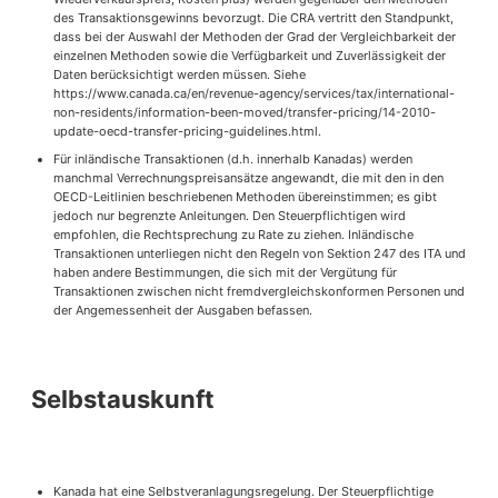
des Transaktionsgewinns bevorzugt. Die CRA vertritt den Standpunkt,
dass bei der Auswahl der Methoden der Grad der Vergleichbarkeit der
einzelnen Methoden sowie die Verfügbarkeit und Zuverlässigkeit der
Daten berücksichtigt werden müssen. Siehe
https://www.canada.ca/en/revenue-agency/services/tax/international-
non-residents/information-been-moved/transfer-pricing/14-2010-
update-oecd-transfer-pricing-guidelines.html.
Für inländische Transaktionen (d.h. innerhalb Kanadas) werden
manchmal Verrechnungspreisansätze angewandt, die mit den in den
OECD-Leitlinien beschriebenen Methoden übereinstimmen; es gibt
jedoch nur begrenzte Anleitungen. Den Steuerpflichtigen wird
empfohlen, die Rechtsprechung zu Rate zu ziehen. Inländische
Transaktionen unterliegen nicht den Regeln von Sektion 247 des ITA und
haben andere Bestimmungen, die sich mit der Vergütung für
Transaktionen zwischen nicht fremdvergleichskonformen Personen und
der Angemessenheit der Ausgaben befassen.
Selbstauskunft
Kanada hat eine Selbstveranlagungsregelung. Der Steuerpflichtige