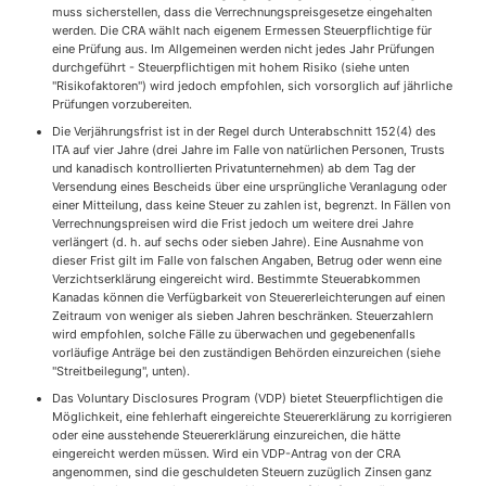
muss sicherstellen, dass die Verrechnungspreisgesetze eingehalten
werden. Die CRA wählt nach eigenem Ermessen Steuerpflichtige für
eine Prüfung aus. Im Allgemeinen werden nicht jedes Jahr Prüfungen
durchgeführt - Steuerpflichtigen mit hohem Risiko (siehe unten
"Risikofaktoren") wird jedoch empfohlen, sich vorsorglich auf jährliche
Prüfungen vorzubereiten.
Die Verjährungsfrist ist in der Regel durch Unterabschnitt 152(4) des
ITA auf vier Jahre (drei Jahre im Falle von natürlichen Personen, Trusts
und kanadisch kontrollierten Privatunternehmen) ab dem Tag der
Versendung eines Bescheids über eine ursprüngliche Veranlagung oder
einer Mitteilung, dass keine Steuer zu zahlen ist, begrenzt. In Fällen von
Verrechnungspreisen wird die Frist jedoch um weitere drei Jahre
verlängert (d. h. auf sechs oder sieben Jahre). Eine Ausnahme von
dieser Frist gilt im Falle von falschen Angaben, Betrug oder wenn eine
Verzichtserklärung eingereicht wird. Bestimmte Steuerabkommen
Kanadas können die Verfügbarkeit von Steuererleichterungen auf einen
Zeitraum von weniger als sieben Jahren beschränken. Steuerzahlern
wird empfohlen, solche Fälle zu überwachen und gegebenenfalls
vorläufige Anträge bei den zuständigen Behörden einzureichen (siehe
"Streitbeilegung", unten).
Das Voluntary Disclosures Program (VDP) bietet Steuerpflichtigen die
Möglichkeit, eine fehlerhaft eingereichte Steuererklärung zu korrigieren
oder eine ausstehende Steuererklärung einzureichen, die hätte
eingereicht werden müssen. Wird ein VDP-Antrag von der CRA
angenommen, sind die geschuldeten Steuern zuzüglich Zinsen ganz