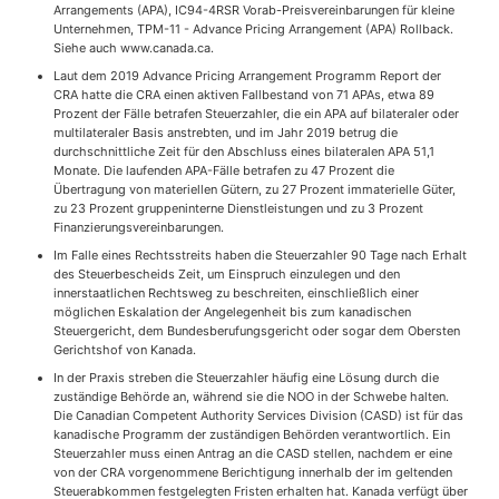
Arrangements (APA), IC94-4RSR Vorab-Preisvereinbarungen für kleine
Unternehmen, TPM-11 - Advance Pricing Arrangement (APA) Rollback.
Siehe auch www.canada.ca.
Laut dem 2019 Advance Pricing Arrangement Programm Report der
CRA hatte die CRA einen aktiven Fallbestand von 71 APAs, etwa 89
Prozent der Fälle betrafen Steuerzahler, die ein APA auf bilateraler oder
multilateraler Basis anstrebten, und im Jahr 2019 betrug die
durchschnittliche Zeit für den Abschluss eines bilateralen APA 51,1
Monate. Die laufenden APA-Fälle betrafen zu 47 Prozent die
Übertragung von materiellen Gütern, zu 27 Prozent immaterielle Güter,
zu 23 Prozent gruppeninterne Dienstleistungen und zu 3 Prozent
Finanzierungsvereinbarungen.
Im Falle eines Rechtsstreits haben die Steuerzahler 90 Tage nach Erhalt
des Steuerbescheids Zeit, um Einspruch einzulegen und den
innerstaatlichen Rechtsweg zu beschreiten, einschließlich einer
möglichen Eskalation der Angelegenheit bis zum kanadischen
Steuergericht, dem Bundesberufungsgericht oder sogar dem Obersten
Gerichtshof von Kanada.
In der Praxis streben die Steuerzahler häufig eine Lösung durch die
zuständige Behörde an, während sie die NOO in der Schwebe halten.
Die Canadian Competent Authority Services Division (CASD) ist für das
kanadische Programm der zuständigen Behörden verantwortlich. Ein
Steuerzahler muss einen Antrag an die CASD stellen, nachdem er eine
von der CRA vorgenommene Berichtigung innerhalb der im geltenden
Steuerabkommen festgelegten Fristen erhalten hat. Kanada verfügt über