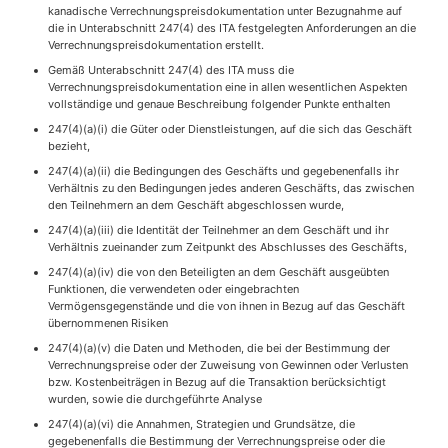
kanadische Verrechnungspreisdokumentation unter Bezugnahme auf
die in Unterabschnitt 247(4) des ITA festgelegten Anforderungen an die
Verrechnungspreisdokumentation erstellt.
Gemäß Unterabschnitt 247(4) des ITA muss die
Verrechnungspreisdokumentation eine in allen wesentlichen Aspekten
vollständige und genaue Beschreibung folgender Punkte enthalten
247(4)(a)(i) die Güter oder Dienstleistungen, auf die sich das Geschäft
bezieht,
247(4)(a)(ii) die Bedingungen des Geschäfts und gegebenenfalls ihr
Verhältnis zu den Bedingungen jedes anderen Geschäfts, das zwischen
den Teilnehmern an dem Geschäft abgeschlossen wurde,
247(4)(a)(iii) die Identität der Teilnehmer an dem Geschäft und ihr
Verhältnis zueinander zum Zeitpunkt des Abschlusses des Geschäfts,
247(4)(a)(iv) die von den Beteiligten an dem Geschäft ausgeübten
Funktionen, die verwendeten oder eingebrachten
Vermögensgegenstände und die von ihnen in Bezug auf das Geschäft
übernommenen Risiken
247(4)(a)(v) die Daten und Methoden, die bei der Bestimmung der
Verrechnungspreise oder der Zuweisung von Gewinnen oder Verlusten
bzw. Kostenbeiträgen in Bezug auf die Transaktion berücksichtigt
wurden, sowie die durchgeführte Analyse
247(4)(a)(vi) die Annahmen, Strategien und Grundsätze, die
gegebenenfalls die Bestimmung der Verrechnungspreise oder die