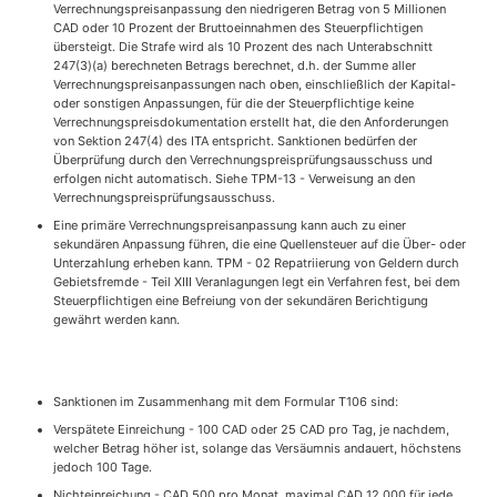
Verrechnungspreisanpassung den niedrigeren Betrag von 5 Millionen
CAD oder 10 Prozent der Bruttoeinnahmen des Steuerpflichtigen
übersteigt. Die Strafe wird als 10 Prozent des nach Unterabschnitt
247(3)(a) berechneten Betrags berechnet, d.h. der Summe aller
Verrechnungspreisanpassungen nach oben, einschließlich der Kapital-
oder sonstigen Anpassungen, für die der Steuerpflichtige keine
Verrechnungspreisdokumentation erstellt hat, die den Anforderungen
von Sektion 247(4) des ITA entspricht. Sanktionen bedürfen der
Überprüfung durch den Verrechnungspreisprüfungsausschuss und
erfolgen nicht automatisch. Siehe TPM-13 - Verweisung an den
Verrechnungspreisprüfungsausschuss.
Eine primäre Verrechnungspreisanpassung kann auch zu einer
sekundären Anpassung führen, die eine Quellensteuer auf die Über- oder
Unterzahlung erheben kann. TPM - 02 Repatriierung von Geldern durch
Gebietsfremde - Teil XIII Veranlagungen legt ein Verfahren fest, bei dem
Steuerpflichtigen eine Befreiung von der sekundären Berichtigung
gewährt werden kann.
Sanktionen im Zusammenhang mit dem Formular T106 sind:
Verspätete Einreichung - 100 CAD oder 25 CAD pro Tag, je nachdem,
welcher Betrag höher ist, solange das Versäumnis andauert, höchstens
jedoch 100 Tage.
Nichteinreichung - CAD 500 pro Monat, maximal CAD 12.000 für jede