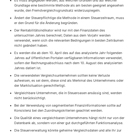
Es muss angegeben werden, aus welchen Gründen und auf welcher
Grundlage eine bestimmte Methode als am besten geeignet angesehen
wurde, den Fremdvergleichsgrundsatz widerzuspiegeln.
Ändert der Steuerpflichtige die Methode in einem Steuerzeitraum, muss
er den Grund für die Änderung begründen.
Der Rentabilitätsindikator wird nur mit den Finanzdaten des
untersuchten Jahres berechnet; Daten aus dem Vorjahr werden
verwendet, wenn sich die relevanten Bedingungen in beiden Zeiträumen
nicht geändert haben.
Es werden die ab dem 10. April des auf das analysierte Jahr folgenden
Jahres auf öffentlichen Portalen verfügbaren Informationen verwendet,
sofern der Rechnungsabschluss nach dem 10. August des analysierten
Jahres datiert ist.
Die verwendeten Vergleichsunternehmen sollten keine Verluste
aufweisen, es sei denn, diese sind als Merkmal des Unternehmens oder
der Marktsituation gerechtfertigt.
Vergleichbare Unternehmen, die in Steueroasen ansässig sind, werden
nicht berücksichtigt.
Bei der Verwendung von segmentierten Finanzinformationen sollte auf
Konsistenz bei den Zuordnungskriterien geachtet werden.
Die Qualität eines vergleichbaren Unternehmens hängt nicht nur von der
Datenbank ab, sondern von einer gut durchgeführten Funktionsanalyse.
Die Steuerverwaltung könnte geheime Vergleichsdaten und alle ihr zur