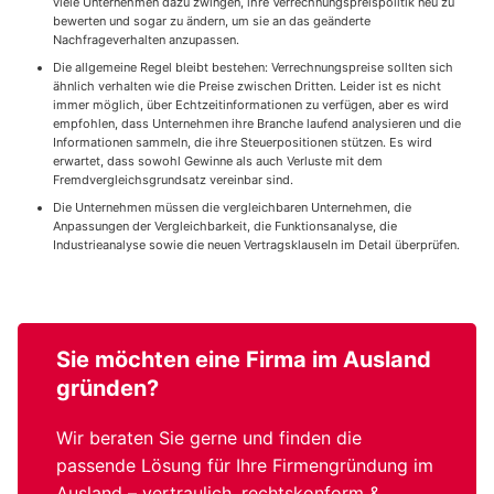
viele Unternehmen dazu zwingen, ihre Verrechnungspreispolitik neu zu
bewerten und sogar zu ändern, um sie an das geänderte
Nachfrageverhalten anzupassen.
Die allgemeine Regel bleibt bestehen: Verrechnungspreise sollten sich
ähnlich verhalten wie die Preise zwischen Dritten. Leider ist es nicht
immer möglich, über Echtzeitinformationen zu verfügen, aber es wird
empfohlen, dass Unternehmen ihre Branche laufend analysieren und die
Informationen sammeln, die ihre Steuerpositionen stützen. Es wird
erwartet, dass sowohl Gewinne als auch Verluste mit dem
Fremdvergleichsgrundsatz vereinbar sind.
Die Unternehmen müssen die vergleichbaren Unternehmen, die
Anpassungen der Vergleichbarkeit, die Funktionsanalyse, die
Industrieanalyse sowie die neuen Vertragsklauseln im Detail überprüfen.
Sie möchten eine
Firma im Ausland
gründen?
Wir beraten Sie gerne und finden die
passende Lösung für Ihre Firmengründung im
Ausland – vertraulich, rechtskonform &