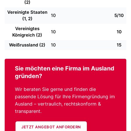
(2)
Vereinigte Staaten
10
5/10
(1, 2)
Vereinigtes
10
10
Königreich (2)
Weißrussland (2)
10
15
Sie möchten eine
Firma im Ausland
gründen?
Wir beraten Sie gerne und finden die
passende Lösung für Ihre Firmengründung im
Ausland – vertraulich, rechtskonform &
transparent.
JETZT ANGEBOT ANFORDERN