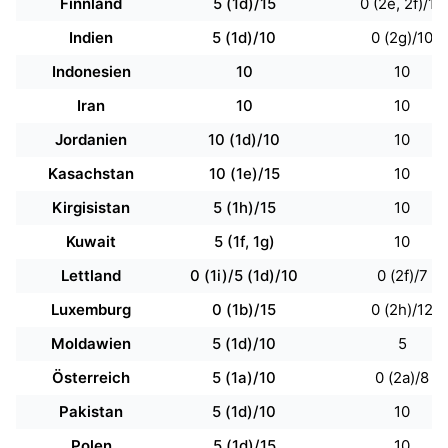
Finnland
5 (1d)/15
0 (2e, 2f)/10
Indien
5 (1d)/10
0 (2g)/10
Indonesien
10
10
Iran
10
10
Jordanien
10 (1d)/10
10
Kasachstan
10 (1e)/15
10
Kirgisistan
5 (1h)/15
10
Kuwait
5 (1f, 1g)
10
Lettland
0 (1i)/5 (1d)/10
0 (2f)/7
Luxemburg
0 (1b)/15
0 (2h)/12
Moldawien
5 (1d)/10
5
Österreich
5 (1a)/10
0 (2a)/8
Pakistan
5 (1d)/10
10
Polen
5 (1d)/15
10