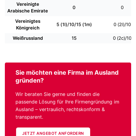
Vereinigte
0
0
Arabische Emirate
Vereinigtes
5 (1l)/10/15 (1m)
0 (2l)/10
Königreich
Weißrussland
15
0 (2c)/10
Sie möchten eine
Firma im Ausland
gründen?
Wir beraten Sie gerne und finden die
passende Lösung für Ihre Firmengründung im
Ausland – vertraulich, rechtskonform &
transparent.
JETZT ANGEBOT ANFORDERN