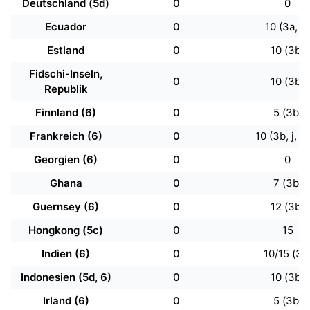
Deutschland (5d)
0
0
Ecuador
0
10 (3a, b)
Estland
0
10 (3b)
Fidschi-Inseln,
0
10 (3b)
Republik
Finnland (6)
0
5 (3b)
Frankreich (6)
0
10 (3b, j, k,
Georgien (6)
0
0
Ghana
0
7 (3b)
Guernsey (6)
0
12 (3b)
Hongkong (5c)
0
15
Indien (6)
0
10/15 (3a
Indonesien (5d, 6)
0
10 (3b)
Irland (6)
0
5 (3b)