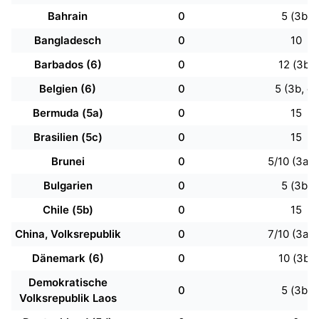
Bahrain
0
5 (3b)
Bangladesch
0
10
Barbados (6)
0
12 (3b)
Belgien (6)
0
5 (3b, d)
Bermuda (5a)
0
15
Brasilien (5c)
0
15
Brunei
0
5/10 (3a, 
Bulgarien
0
5 (3b)
Chile (5b)
0
15
China, Volksrepublik
0
7/10 (3a, 
Dänemark (6)
0
10 (3b)
Demokratische
0
5 (3b)
Volksrepublik Laos