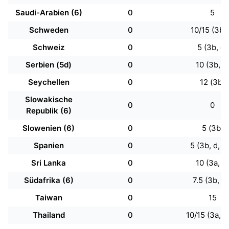
Saudi-Arabien (6)
0
5
Schweden
0
10/15 (3b, 
Schweiz
0
5 (3b, d)
Serbien (5d)
0
10 (3b, p
Seychellen
0
12 (3b)
Slowakische
0
0
Republik (6)
Slowenien (6)
0
5 (3b)
Spanien
0
5 (3b, d, f, 
Sri Lanka
0
10 (3a, b)
Südafrika (6)
0
7.5 (3b, j, 
Taiwan
0
15
Thailand
0
10/15 (3a, b,