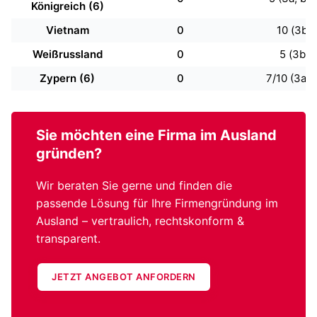
Königreich (6)
Vietnam
0
10 (3b)
Weißrussland
0
5 (3b)
Zypern (6)
0
7/10 (3a, 
Sie möchten eine
Firma im Ausland
gründen?
Wir beraten Sie gerne und finden die
passende Lösung für Ihre Firmengründung im
Ausland – vertraulich, rechtskonform &
transparent.
JETZT ANGEBOT ANFORDERN