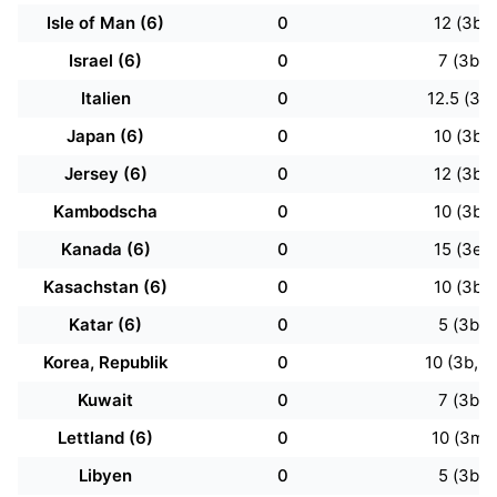
Isle of Man (6)
0
12 (3b)
Israel (6)
0
7 (3b)
Italien
0
12.5 (3b)
Japan (6)
0
10 (3b)
Jersey (6)
0
12 (3b)
Kambodscha
0
10 (3b)
Kanada (6)
0
15 (3e)
Kasachstan (6)
0
10 (3b)
Katar (6)
0
5 (3b)
Korea, Republik
0
10 (3b, n
Kuwait
0
7 (3b)
Lettland (6)
0
10 (3m)
Libyen
0
5 (3b)