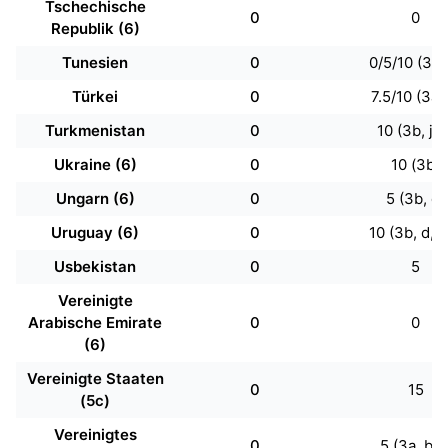
Tschechische
0
0
Republik (6)
Tunesien
0
0/5/10 (3a,
Türkei
0
7.5/10 (3a, 
Turkmenistan
0
10 (3b, j, 
Ukraine (6)
0
10 (3b)
Ungarn (6)
0
5 (3b, d)
Uruguay (6)
0
10 (3b, d, j,
Usbekistan
0
5
Vereinigte
Arabische Emirate
0
0
(6)
Vereinigte Staaten
0
15
(5c)
Vereinigtes
0
5 (3a, b, i