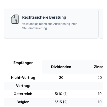
Rechtssichere Beratung
Vollständige rechtliche Absicherung Ihrer
Steueroptimierung
Qu
Empfänger
Dividenden
Zinsen
Nicht-Vertrag
20
20
Vertrag:
Österreich
5/10 (1)
10
Belgien
5/15 (2)
10