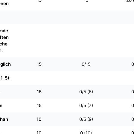
15
15
20 
onen
emde
ften
iche
n:
glich
15
0/15
0
1, 5):
a
15
0/5 (6)
0
n
15
0/5 (7)
0
chan
10
0/5 (9)
0
n
10
0 (10)
0