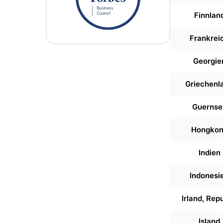
Finnlan
Frankrei
Georgie
Griechenl
Guernse
Hongko
Indien
Indonesi
Irland, Rep
Island