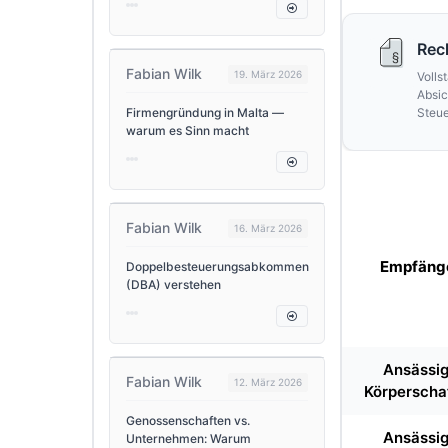
Rec
Fabian Wilk
19. März 2026
Volls
Absic
Firmengründung in Malta —
Steue
warum es Sinn macht
Fabian Wilk
16. März 2026
Empfäng
Doppelbesteuerungsabkommen
(DBA) verstehen
Ansässi
Fabian Wilk
12. März 2026
Körperscha
Genossenschaften vs.
Ansässi
Unternehmen: Warum