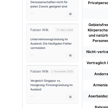
Genossenschaften nicht für
Privatpers
jeden Zweck geeignet sind
Gebietsfr
Fabian Wilk
Körperscha
11. März 2026
und natürl
Unternehmensgründung im
Persone
Ausland: Die häufigsten Fehler
vermeiden
Nicht-vertra
Vertraglich (
Fabian Wilk
1. November 2025
Andorr
Vergleich Singapur vs.
Armenie
Hongkong: Firmengründung im
Ausland
Aserbaids
Bahrai