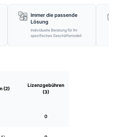
Immer die passende
Keine f
Lösung
Verspr
Individuelle Beratung für Ihr
Ehrliche 
spezifisches Geschäftsmodell
unrealisti
Lizenzgebühren
n (2)
(3)
0