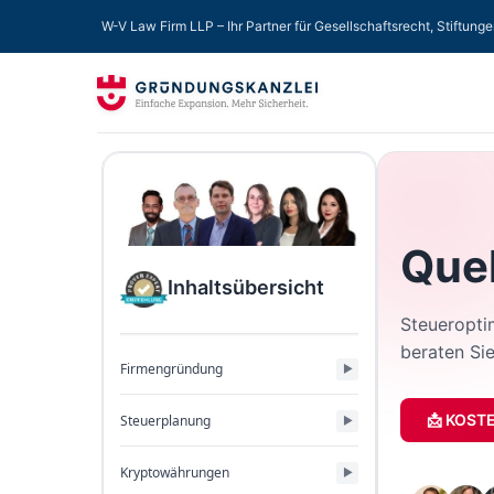
W-V Law Firm LLP – Ihr Partner für Gesellschaftsrecht, Stiftung
Que
Inhaltsübersicht
Steueroptim
beraten Sie
Firmengründung
📩 KOST
Steuerplanung
Kryptowährungen