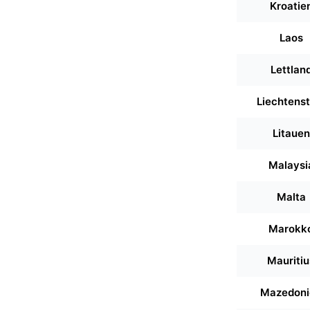
Kroatie
Laos
Lettlan
Liechtenst
Litauen
Malaysi
Malta
Marokk
Mauritiu
Mazedoni