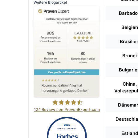
Weitere Blogartikel
Barbado
Belgien
Brasilie
Brunei
Bulgarie
China,
Volksrepub
Dänema
124
Reviews on ProvenExpert.com
Deutschl
W-V Law Firm LLP
Estland