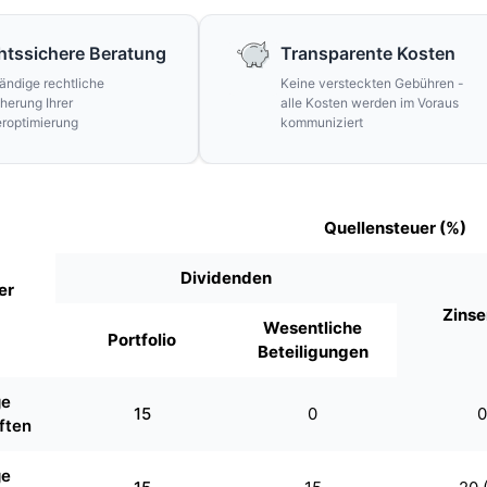
htssichere Beratung
Transparente Kosten
tändige rechtliche
Keine versteckten Gebühren -
herung Ihrer
alle Kosten werden im Voraus
roptimierung
kommuniziert
Quellensteuer (%)
Dividenden
er
Zinse
Wesentliche
Portfolio
Beteiligungen
ge
15
0
0
ften
ge