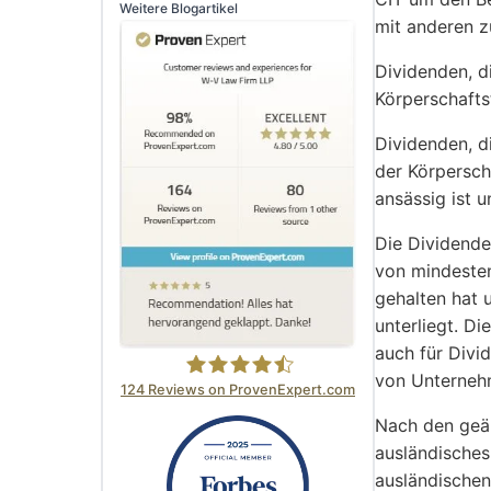
Weitere Blogartikel
mit anderen z
Dividenden, d
Körperschafts
Dividenden, d
der Körpersch
ansässig ist 
Die Dividende
von mindesten
gehalten hat 
unterliegt. Di
auch für Divi
von Unternehm
124
Reviews on ProvenExpert.com
Nach den geän
W-V Law Firm LLP
ausländisches
ausländischen