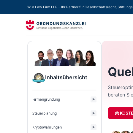
W-V Law Firm LLP – Ihr Partner für Gesellschaftsrecht, Stiftung
Quel
Inhaltsübersicht
Steueroptim
beraten Sie
Firmengründung
📩 KOST
Steuerplanung
Kryptowährungen