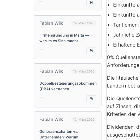
Einkünfte a
Einkünfte 
Fabian Wilk
19. März 2026
Tantiemen:
Jährliche Z
Firmengründung in Malta —
warum es Sinn macht
Erhaltene 
0% Quellenste
Anforderungen
Fabian Wilk
16. März 2026
Die litauisch
Doppelbesteuerungsabkommen
Ländern beträ
(DBA) verstehen
Die Quellenst
auf Zinsen, d
Kriterien der
Fabian Wilk
12. März 2026
Dividenden, d
Genossenschaften vs.
ausgeschüttet
Unternehmen: Warum