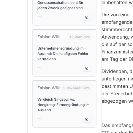
einbehalten w
Genossenschaften nicht für
jeden Zweck geeignet sind
Die von einer
empfangende 
stimmberechti
Anwendung, we
Fabian Wilk
11. März 2026
die auf der s
Unternehmensgründung im
Finanzministe
Ausland: Die häufigsten Fehler
am Tag der Di
vermeiden
Dividenden, d
unterliegen n
bestimmten Un
Fabian Wilk
1. November 2025
der Steuerbef
Vergleich Singapur vs.
abgezogen wu
Hongkong: Firmengründung im
Ausland
Das empfange
CIT um den Be