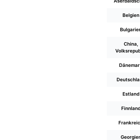
Aserbaidsc
Belgien
Bulgarie
China,
Volksrepub
Dänemar
Deutschla
Estland
Finnlan
Frankrei
Georgie