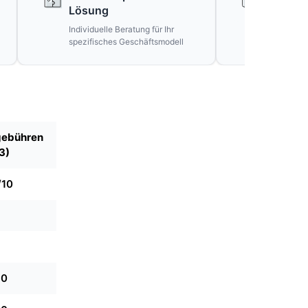
Lösung
Verspr
Individuelle Beratung für Ihr
Ehrliche 
spezifisches Geschäftsmodell
unrealisti
gebühren
3)
/10
10