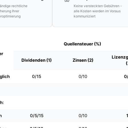
tändige rechtliche
Keine versteckten Gebühren -
herung Ihrer
alle Kosten werden im Voraus
roptimierung
kommuniziert
Quellensteuer (%)
er
Lizenz
Dividenden (1)
Zinsen (2)
(
glich
0/15
0/10
0
h:
n
0/5/15
0/10