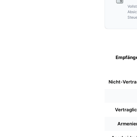
Volls
Absic
Steue
Empfäng
Nicht-Vertra
Vertraglic
Armenie