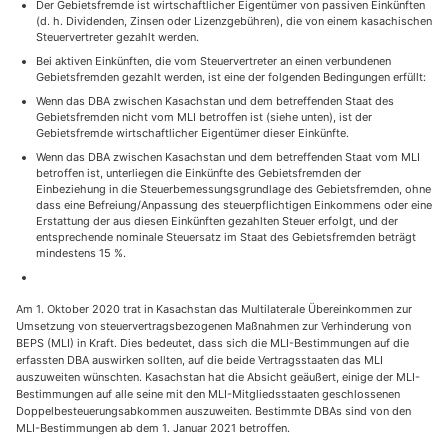
Der Gebietsfremde ist wirtschaftlicher Eigentümer von passiven Einkünften
(d. h. Dividenden, Zinsen oder Lizenzgebühren), die von einem kasachischen
Steuervertreter gezahlt werden.
Bei aktiven Einkünften, die vom Steuervertreter an einen verbundenen
Gebietsfremden gezahlt werden, ist eine der folgenden Bedingungen erfüllt:
Wenn das DBA zwischen Kasachstan und dem betreffenden Staat des
Gebietsfremden nicht vom MLI betroffen ist (siehe unten), ist der
Gebietsfremde wirtschaftlicher Eigentümer dieser Einkünfte.
Wenn das DBA zwischen Kasachstan und dem betreffenden Staat vom MLI
betroffen ist, unterliegen die Einkünfte des Gebietsfremden der
Einbeziehung in die Steuerbemessungsgrundlage des Gebietsfremden, ohne
dass eine Befreiung/Anpassung des steuerpflichtigen Einkommens oder eine
Erstattung der aus diesen Einkünften gezahlten Steuer erfolgt, und der
entsprechende nominale Steuersatz im Staat des Gebietsfremden beträgt
mindestens 15 %.
Am 1. Oktober 2020 trat in Kasachstan das Multilaterale Übereinkommen zur
Umsetzung von steuervertragsbezogenen Maßnahmen zur Verhinderung von
BEPS (MLI) in Kraft. Dies bedeutet, dass sich die MLI-Bestimmungen auf die
erfassten DBA auswirken sollten, auf die beide Vertragsstaaten das MLI
auszuweiten wünschten. Kasachstan hat die Absicht geäußert, einige der MLI-
Bestimmungen auf alle seine mit den MLI-Mitgliedsstaaten geschlossenen
Doppelbesteuerungsabkommen auszuweiten. Bestimmte DBAs sind von den
MLI-Bestimmungen ab dem 1. Januar 2021 betroffen.