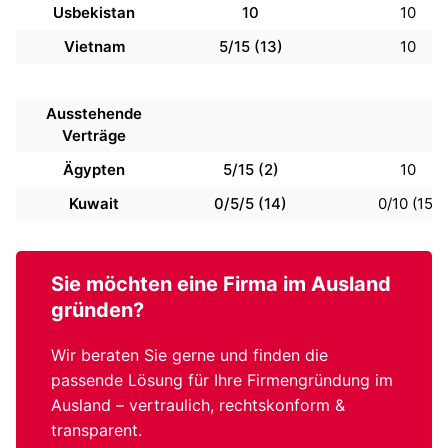
Usbekistan
10
10
Vietnam
5/15 (13)
10
Ausstehende
Verträge
Ägypten
5/15 (2)
10
Kuwait
0/5/5 (14)
0/10 (15)
Sie möchten eine
Firma im Ausland
gründen?
Wir beraten Sie gerne und finden die
passende Lösung für Ihre Firmengründung im
Ausland – vertraulich, rechtskonform &
transparent.