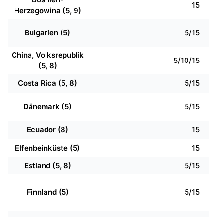
15
Herzegowina (5, 9)
Bulgarien (5)
5/15
China, Volksrepublik
5/10/15
(5, 8)
Costa Rica (5, 8)
5/15
Dänemark (5)
5/15
Ecuador (8)
15
Elfenbeinküste (5)
15
Estland (5, 8)
5/15
Finnland (5)
5/15