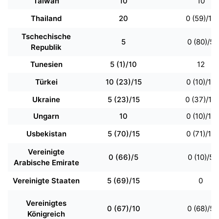
Taiwan
10
10
Thailand
20
0 (59)/10
Tschechische
5
0 (80)/5
Republik
Tunesien
5 (1)/10
12
Türkei
10 (23)/15
0 (10)/10
Ukraine
5 (23)/15
0 (37)/10
Ungarn
10
0 (10)/10
Usbekistan
5 (70)/15
0 (71)/10
Vereinigte
0 (66)/5
0 (10)/5
Arabische Emirate
Vereinigte Staaten
5 (69)/15
0
Vereinigtes
0 (67)/10
0 (68)/5
Königreich