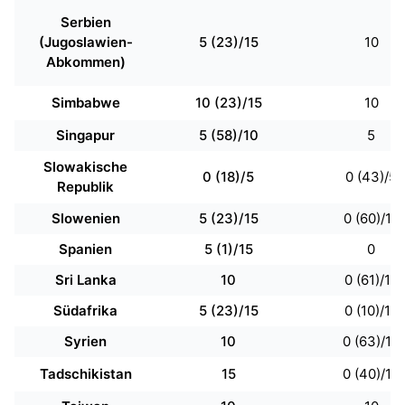
Serbien
(Jugoslawien-
5 (23)/15
10
Abkommen)
Simbabwe
10 (23)/15
10
Singapur
5 (58)/10
5
Slowakische
0 (18)/5
0 (43)/5
Republik
Slowenien
5 (23)/15
0 (60)/10
Spanien
5 (1)/15
0
Sri Lanka
10
0 (61)/10
Südafrika
5 (23)/15
0 (10)/10
Syrien
10
0 (63)/10
Tadschikistan
15
0 (40)/10