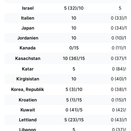
Israel
5 (32)/10
5
Italien
10
0 (33)/10
Japan
10
0 (34)/10
Jordanien
10
0 (10)/10
Kanada
0/15
0 (11)/15
Kasachstan
10 (36)/15
0 (37)/10
Katar
5
0 (84)/5
Kirgisistan
10
0 (40)/10
Korea, Republik
5 (3)/10
0 (38)/10
Kroatien
5 (1)/15
0 (15)/10
Kuwait
0 (41)/5
0 (42)/5
Lettland
5 (23)/15
0 (43)/10
Libanon
5
0 (37)/5