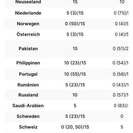
Neuseeland
15
10
Niederlande
5 (3)/15
0 (75)/5
Norwegen
0 (50)/15
0 (4)/5
Österreich
5 (3)/15
0 (4)/5
Pakistan
15
0 (51)/20
Philippinen
10 (23)/15
0 (54)/10
Portugal
10 (55)/15
0 (56)/10
Rumänien
5 (23)/15
0 (43)/10
Russland
10
0 (57)/10
Saudi-Arabien
5
0 (83)/5
Schweden
5 (23)/15
0
Schweiz
0 (20, 50)/15
5