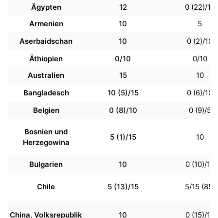
Ägypten
12
0 (22)/12
Armenien
10
5
Aserbaidschan
10
0 (2)/10
Äthiopien
0/10
0/10
Australien
15
10
Bangladesch
10 (5)/15
0 (6)/10
Belgien
0 (8)/10
0 (9)/5
Bosnien und
5 (1)/15
10
Herzegowina
Bulgarien
10
0 (10)/10
Chile
5 (13)/15
5/15 (85)
China, Volksrepublik
10
0 (15)/10