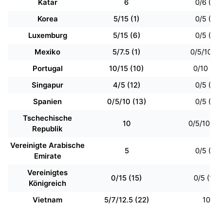
Katar
6
0/6 (4)
Korea
5/15 (1)
0/5 (4)
Luxemburg
5/15 (6)
0/5 (4)
Mexiko
5/7.5 (1)
0/5/10 (
Portugal
10/15 (10)
0/10 (4
Singapur
4/5 (12)
0/5 (4)
Spanien
0/5/10 (13)
0/5 (4)
Tschechische
10
0/5/10 (1
Republik
Vereinigte Arabische
5
0/5 (4)
Emirate
Vereinigtes
0/15 (15)
0/5 (16
Königreich
Vietnam
5/7/12.5 (22)
10