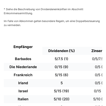
* Siehe die Beschreibung von Dividendeneinkünften im Abschnitt
Einkommensermittlung.
Im Falle von Abkommen gelten besondere Regeln, um eine Doppelbesteuerung
zu vermeiden.
Q
Empfänger
Dividenden (%)
Zinsen (
Barbados
5/7.5 (1)
0/5/7.5 (
Die Niederlande
0/15 (9)
0/5 (4)
Frankreich
5/15 (6)
0/5 (4)
Irland
5
0/5 (4)
Israel
5/15 (19)
0/15 (4
Italien
5/10 (20)
5/10 (21