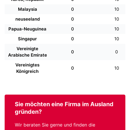
Malaysia
0
10
neuseeland
0
10
Papua-Neuguinea
0
10
Singapur
0
10
Vereinigte
0
0
Arabische Emirate
Vereinigtes
0
10
Königreich
Sie möchten eine
Firma im Ausland
gründen?
Wir beraten Sie gerne und finden die