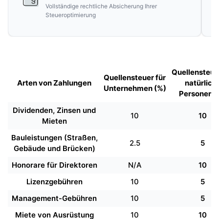
Vollständige rechtliche Absicherung Ihrer
Steueroptimierung
Quellensteue
Quellensteuer für
Arten von Zahlungen
natürlich
Unternehmen (%)
Personen (
Dividenden, Zinsen und
10
10
Mieten
Bauleistungen (Straßen,
2.5
5
Gebäude und Brücken)
Honorare für Direktoren
N/A
10
Lizenzgebühren
10
5
Management-Gebühren
10
5
Miete von Ausrüstung
10
10