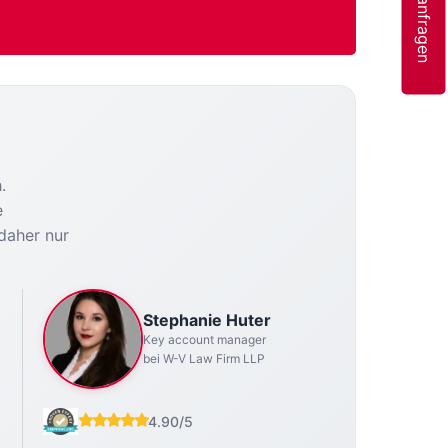
.
e
 daher nur
Stephanie Huter
Key account manager
bei W-V Law Firm LLP
4.90/5