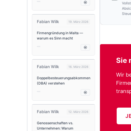
Volls
Absic
Steue
Fabian Wilk
19. März 2026
Firmengründung in Malta —
warum es Sinn macht
Sie
Fabian Wilk
16. März 2026
Wir b
Doppelbesteuerungsabkommen
Firme
(DBA) verstehen
trans
Fabian Wilk
12. März 2026
J
Genossenschaften vs.
Unternehmen: Warum