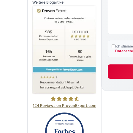
Weitere Blogartikel
Ich stimm
Datensch
124
Reviews on ProvenExpert.com
W-V Law Firm LLP