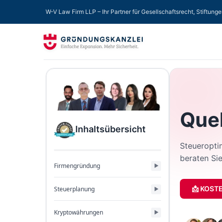
W-V Law Firm LLP – Ihr Partner für Gesellschaftsrecht, Stiftung
Quel
Inhaltsübersicht
Steueroptim
beraten Sie
Firmengründung
📩 KOST
Steuerplanung
Kryptowährungen