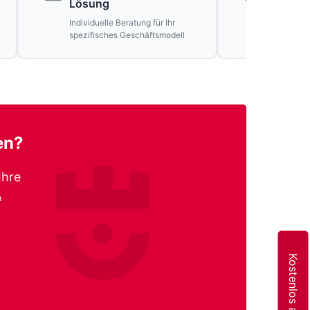
Lösung
Verspr
Individuelle Beratung für Ihr
Ehrliche 
spezifisches Geschäftsmodell
unrealisti
en?
Ihre
&
Kostenlos anfragen